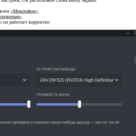
 настроек. Он расположен слева внизу экрана.
овлен
«Микрофон»
.
проверим»
.
о он работает корректно