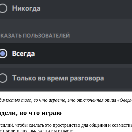
димостью того, во что играете, это отключенная опция «Оверл
дели, во что играю
силий, чтобы сделать это пространство для общения и совмест
 видеть другим, во что вы играете.