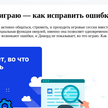
о играю — как исправить ошиб
 активно общаться, стримить, и проходить игровые сессии вмес
специальная функция оверлей, именно она позволяет одновремен
у возникают ошибки, и Дикорд не показывает, во что играю. Ка