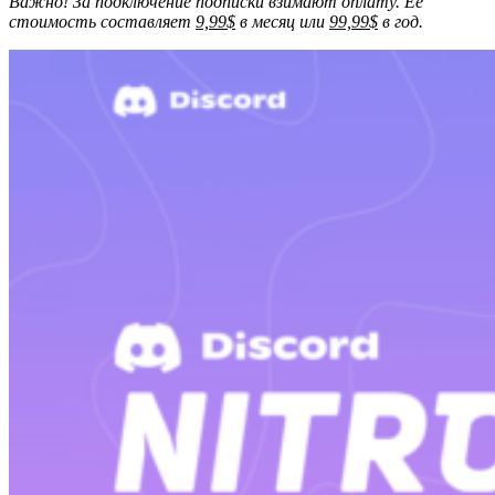
Важно! За подключение подписки взимают оплату. Ее
стоимость составляет
9,99$
в месяц или
99,99$
в год.