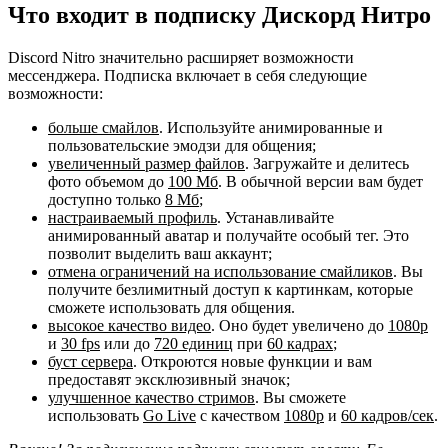
Что входит в подписку Дискорд Нитро
Discord Nitro значительно расширяет возможности
мессенджера. Подписка включает в себя следующие
возможности:
больше смайлов
. Используйте анимированные и
пользовательские эмодзи для общения;
увеличенный размер файлов
. Загружайте и делитесь
фото объемом до
100 Мб
. В обычной версии вам будет
доступно только
8 Мб
;
настраиваемый профиль
. Устанавливайте
анимированный аватар и получайте особый тег. Это
позволит выделить ваш аккаунт;
отмена ограничений на использование смайликов
. Вы
получите безлимитный доступ к картинкам, которые
сможете использовать для общения.
высокое качество видео
. Оно будет увеличено до
1080р
и
30 fps
или до
720 единиц
при
60 кадрах
;
буст сервера
. Откроются новые функции и вам
предоставят эксклюзивный значок;
улучшенное качество стримов
. Вы сможете
использовать
Go Live
с качеством
1080р
и
60 кадров/сек
.