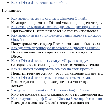
Как в Discord включить радио бота
Популярное
Как включить звук в стриме в Дискорд Онлайн
Комфортно стримить в Discord можно при передаче др...
Как смотреть фильм вместе с другом в Дискорд Онлайн
Приложение Discord позволяет не только использоват...
Как включить звук при демонстрации экрана в Дискорд
Онлайн
Популярный мессенджер Discord изначально был заявл...
Как удалить переписку с человеком в Дискорд Онлайн
Переполненные чаты при общении в мессенджере
Disco...
Как в Discord поставить статус «Играет в игру»
Сегодня Discord стала одной из самых мощных веб-пл...
Как в Discord скопировать ссылку на свой профиль
Пригласительные ссылки – это приглашение для други...
Как в Discord проводить стримы со звуком экрана
Режим трансляции происходящего на мониторе
достато...
Что делать при ошибке RTC Connecting в Discord
Многие пользователи сталкиваются с затруднениями п...
Как получить тариф Discord Nitro на 3 месяца бесплатно
Ежегодно компания Discord проводит акцию по